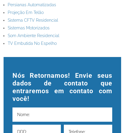
Persianas Automatizadas
Projeção Em Telão
Sistema CFTV Residencial
Sistemas Motorizados
Som Ambiente Residencial
TV Embutida No Espelho
Nós Retornamos! Envie seus
dados de contato que
entraremos em contato com
você!