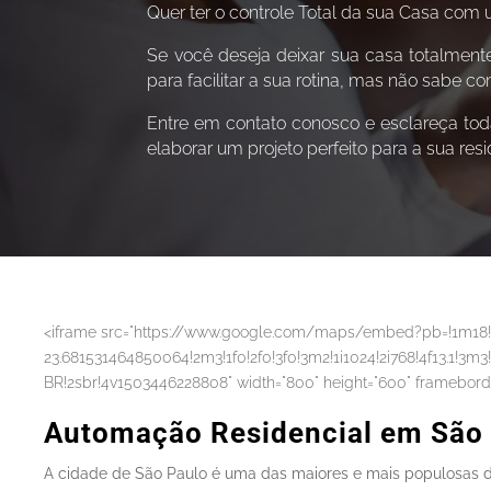
Quer ter o controle Total da sua Casa com
Se você deseja deixar sua casa totalment
para facilitar a sua rotina, mas não sabe 
Entre em contato conosco e esclareça tod
elaborar um projeto perfeito para a sua resi
<iframe src="https://www.google.com/maps/embed?pb=!1m18!
23.681531464850064!2m3!1f0!2f0!3f0!3m2!1i1024!2i768!4f13.
BR!2sbr!4v1503446228808" width="800" height="600" frameborder
Automação Residencial em São 
A cidade de São Paulo é uma das maiores e mais populosas