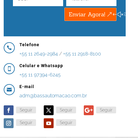
Enviar Agora!
Telefone

+55 11 2649-2984
/
+55 11 2918-8100
Celular e Whatsapp

+55 11 97394-6245
E-mail

adm@bassautomacao.com.br
Seguir
Seguir
Seguir
Seguir
Seguir