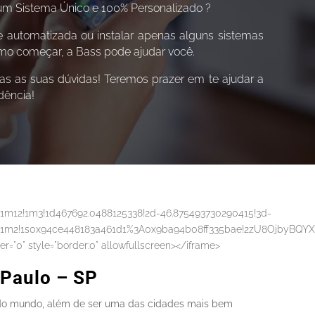
 um Sistema Único e 100% Personalizado ?
e automatizada ou instalar apenas alguns sistemas
como começar, a Bass pode ajudar você.
as as suas dúvidas! Teremos prazer em te ajudar a
dência!
1m12!1m3!1d467692.0488125338!2d-46.875493730290415!3d-
1!3m3!1m2!1s0x94ce448183a461d1%3A0x9ba94b08ff335bae!2zU8OjbyBQ
="0" style="border:0" allowfullscreen></iframe>
Paulo – SP
 do mundo, além de ser uma das cidades mais bem