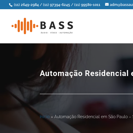
(11) 2649-2984
/
(11) 97394-6245
/
(11) 99580-1011
adm@bassaut
Automação Residencial 
Início
»
Automação Residencial em São Paulo –