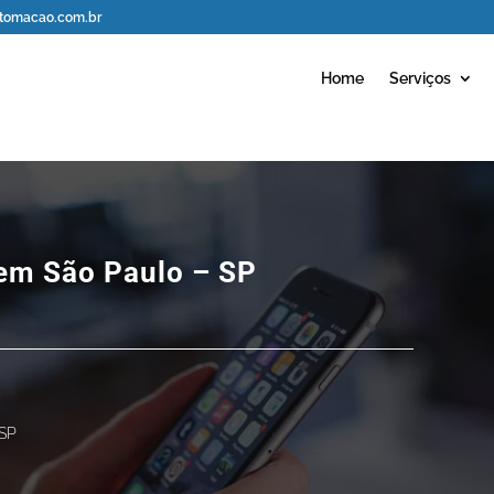
omacao.com.br
Home
Serviços
em São Paulo – SP
 SP