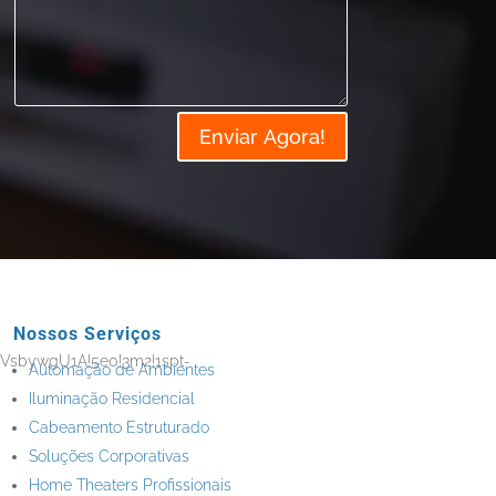
Enviar Agora!
Nossos Serviços
YXVsbywgU1A!5e0!3m2!1spt-
Automação de Ambientes
Iluminação Residencial
Cabeamento Estruturado
Soluções Corporativas
Home Theaters Profissionais