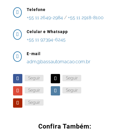
Telefone

+55 11 2649-2984
/
+55 11 2918-8100
Celular e Whatsapp

+55 11 97394-6245
E-mail

adm@bassautomacao.com.br
Seguir
Seguir
Seguir
Seguir
Seguir
Confira Também: