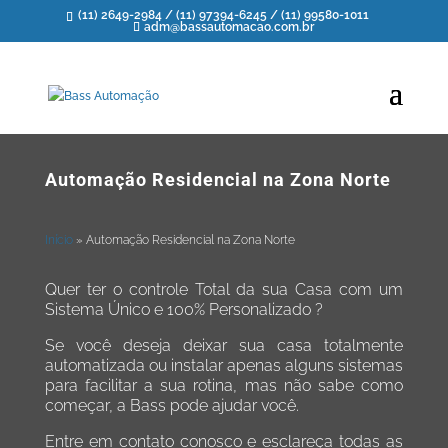
(11) 2649-2984
/
(11) 97394-6245
/
(11) 99580-1011
adm@bassautomacao.com.br
Automação Residencial na Zona Norte
Início
»
Automação Residencial na Zona Norte
Quer ter o controle Total da sua Casa com um
Sistema Único e 100% Personalizado ?
Se você deseja deixar sua casa totalmente
automatizada ou instalar apenas alguns sistemas
para facilitar a sua rotina, mas não sabe como
começar, a Bass pode ajudar você.
Entre em contato conosco e esclareça todas as