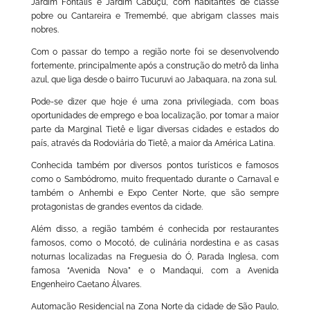
Jardim Fontális e Jardim Cabuçu, com habitantes de classe
pobre ou Cantareira e Tremembé, que abrigam classes mais
nobres.
Com o passar do tempo a região norte foi se desenvolvendo
fortemente, principalmente após a construção do metrô da linha
azul, que liga desde o bairro Tucuruvi ao Jabaquara, na zona sul.
Pode-se dizer que hoje é uma zona privilegiada, com boas
oportunidades de emprego e boa localização, por tomar a maior
parte da Marginal Tietê e ligar diversas cidades e estados do
país, através da Rodoviária do Tietê, a maior da América Latina.
Conhecida também por diversos pontos turísticos e famosos
como o Sambódromo, muito frequentado durante o Carnaval e
também o Anhembi e Expo Center Norte, que são sempre
protagonistas de grandes eventos da cidade.
Além disso, a região também é conhecida por restaurantes
famosos, como o Mocotó, de culinária nordestina e as casas
noturnas localizadas na Freguesia do Ó, Parada Inglesa, com
famosa “Avenida Nova” e o Mandaqui, com a Avenida
Engenheiro Caetano Álvares.
Automação Residencial na Zona Norte da cidade de São Paulo,