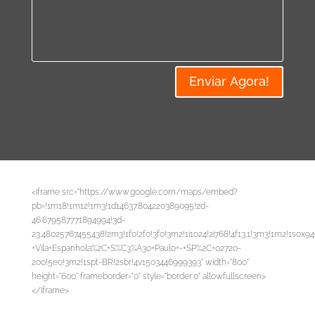
Enviar Agora!
<iframe src="https://www.google.com/maps/embed?
pb=!1m18!1m12!1m3!1d14637.804220389095!2d-
46.679587771894994!3d-
23.48025767455438!2m3!1f0!2f0!3f0!3m2!1i1024!2i768!4f13.1!3m3!1m2!1s
+Vila+Espanhola%2C+S%C3%A3o+Paulo+-+SP%2C+02720-
200!5e0!3m2!1spt-BR!2sbr!4v1503446999393" width="800"
height="600" frameborder="0" style="border:0" allowfullscreen>
</iframe>