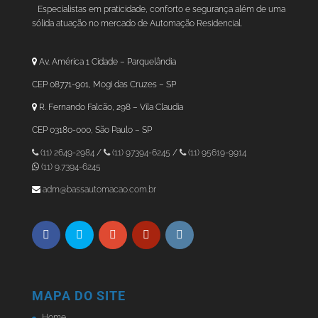
Especialistas em praticidade, conforto e segurança além de uma
sólida atuação no mercado de Automação Residencial.
Av. América 1 Cidade – Parquelândia
CEP 08771-901, Mogi das Cruzes – SP
R. Fernando Falcão, 298 – Vila Claudia
CEP 03180-000, São Paulo – SP
(11) 2649-2984
/
(11) 97394-6245
/
(11) 95619-9914
(11) 9.7394-6245
adm@bassautomacao.com.br
MAPA DO SITE
Home