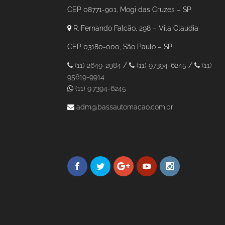
CEP 08771-901, Mogi das Cruzes – SP
R. Fernando Falcão, 298 – Vila Claudia
CEP 03180-000, São Paulo – SP
(11) 2649-2984
/
(11) 97394-6245
/
(11)
95619-9914
(11) 9.7394-6245
adm@bassautomacao.com.br