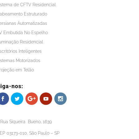
istema de CFTV Residencial
abeamento Estruturado
ersianas Automatizadas
V Embutida No Espelho
luminação Residencial
scritórios Inteligentes
istemas Motorizados
rojeção em Telão
iga-nos:
Rua Siqueira Bueno, 1639
EP 03173-010, São Paulo – SP