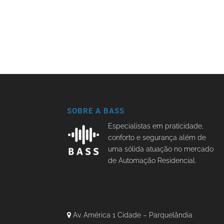
SOBRE A BASS
Especialistas em praticidade,
conforto e segurança além de
uma sólida atuação no mercado
de Automação Residencial.
Av. América 1 Cidade – Parquelândia