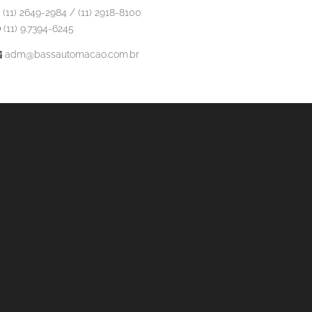
(11) 2649-2984 / (11) 2918-8100
(11) 9.7394-6245
adm@bassautomacao.com.br