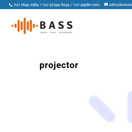
(11) 2649-2984
/
(11) 97394-6245
/
(11) 99580-1011
adm@bassaut
projector