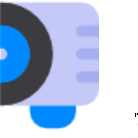
P
H
T