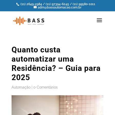
(11) 2649-2984
/
(11) 97394-6245
/
(11) 99580-1011
adm@bassautomacao.com.br
Quanto custa
automatizar uma
Residência? – Guia para
2025
Automação
|
0 Comentários