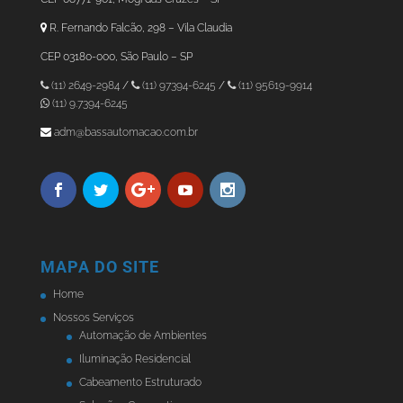
R. Fernando Falcão, 298 – Vila Claudia
CEP 03180-000, São Paulo – SP
(11) 2649-2984
/
(11) 97394-6245
/
(11) 95619-9914
(11) 9.7394-6245
adm@bassautomacao.com.br
MAPA DO SITE
Home
Nossos Serviços
Automação de Ambientes
Iluminação Residencial
Cabeamento Estruturado