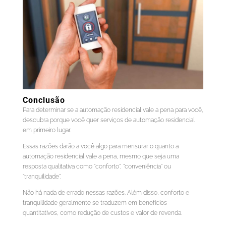
Conclusão
Para determinar se a automação residencial vale a pena para você,
descubra porque você quer serviços de automação residencial
em primeiro lugar.
Essas razões darão a você algo para mensurar o quanto a
automação residencial vale a pena, mesmo que seja uma
resposta qualitativa como “conforto”, “conveniência” ou
“tranquilidade”.
Não há nada de errado nessas razões. Além disso, conforto e
tranquilidade geralmente se traduzem em benefícios
quantitativos, como redução de custos e valor de revenda.