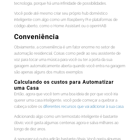
tecnologia, porque há uma infinidade de possibilidades.
Você pode até mesmo criar seu próprio hub doméstico
inteligente com algo como um Raspberry Pi e plataformas de
código aberto, como o Home Assistant ou o openHAB
Conveniência
Obviamente, a conveniência é um fator enorme no setor de
automação residencial. Coisas como pedir ao seu assistente de
voz para tocar uma música para você ou ter a porta da sua
garagem automaticamente aberta quando você entra na garagem
são apenas alguns dos muitos exemplos
Calculando os custos para Automatizar
uma Casa
Então, agora que você tem uma boa ideia de por que você iria
querer uma casa inteligente, você pode começar a quebrar a
cabeça sobre os
diferentes recursos que vai adicionar à sua casa
.
Adicionando algo como um termostato inteligente é bastante
óbvio; você gasta algumas centenas agora e salva milhares ao
longo de dez anos.
A segurança é outra adição bastante óbvia. Você gasta algumas