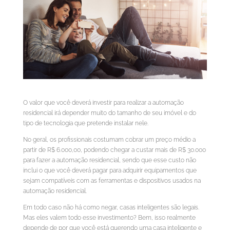
O valor que você deverá investir para realizar a automação
residencial irá depender muito do tamanho de seu imóvel e do
tipo de tecnologia que pretende instalar nele.
No geral, os profissionais costumam cobrar um preço médio a
partir de R$ 6.000,00, podendo chegar a custar mais de R$ 30.000
para fazer a automação residencial, sendo que esse custo não
inclui o que você deverá pagar para adquirir equipamentos que
sejam compatíveis com as ferramentas e dispositivos usados na
automação residencial.
Em todo caso não há como negar, casas inteligentes são legais.
Mas eles valem todo esse investimento? Bem, isso realmente
depende de por que você está querendo uma casa inteligente e