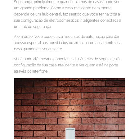
Segurança, principalmente quando falamos de casas, pode ser
um grande problema. Como a casa inteligente geralmente
depende de um hub central, faz sentido que você tenha toda a
sua configuração de eletrodomésticos inteligentes conectada a
um hub de segurança.
Além disso, você pode utilizar recursos de automação para dar
acesso especial aos convidados ou armar automaticamente sua
casa quando estiver ausente.
Você pode até mesmo conectar suas câmeras de segurança à
configuração da sua casa inteligente e ver quem está na porta
através do interfone.