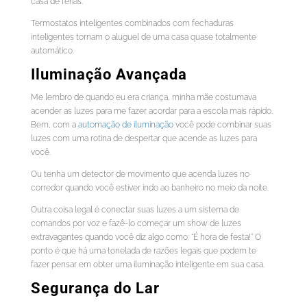
casa de férias.
Termostatos inteligentes combinados com fechaduras
inteligentes tornam o aluguel de uma casa quase totalmente
automático.
Iluminação Avançada
Me lembro de quando eu era criança, minha mãe costumava
acender as luzes para me fazer acordar para a escola mais rápido.
Bem, com a
automação de iluminação
você pode combinar suas
luzes com uma rotina de despertar que acende as luzes para
você.
Ou tenha um detector de movimento que acenda luzes no
corredor quando você estiver indo ao banheiro no meio da noite.
Outra coisa legal é conectar suas luzes a um sistema de
comandos por voz e fazê-lo começar um show de luzes
extravagantes quando você diz algo como: “É hora de festa!” O
ponto é que há uma tonelada de razões legais que podem te
fazer pensar em obter uma iluminação inteligente em sua casa.
Segurança do Lar