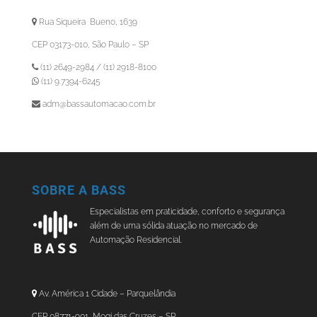
Rua Siqueira Bueno, 1639
CEP 03173-010, São Paulo – SP
(11) 2649-2984 / (11) 2918-8100
(11) 9.7394-6245
adm@bassautomacao.com.br
SOBRE A BASS
Especialistas em praticidade, conforto e segurança
além de uma sólida atuação no mercado de
Automação Residencial.
Av. América 1 Cidade – Parquelândia
CEP 08771-901, Mogi das Cruzes – SP