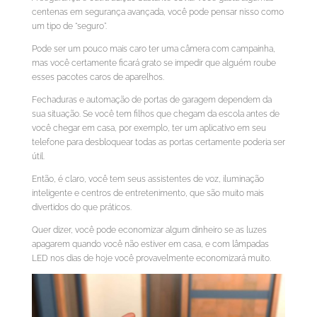
centenas em segurança avançada, você pode pensar nisso como
um tipo de “seguro”.
Pode ser um pouco mais caro ter uma câmera com campainha,
mas você certamente ficará grato se impedir que alguém roube
esses pacotes caros de aparelhos.
Fechaduras e automação de portas de garagem dependem da
sua situação. Se você tem filhos que chegam da escola antes de
você chegar em casa, por exemplo, ter um aplicativo em seu
telefone para desbloquear todas as portas certamente poderia ser
útil.
Então, é claro, você tem seus assistentes de voz, iluminação
inteligente e centros de entretenimento, que são muito mais
divertidos do que práticos.
Quer dizer, você pode economizar algum dinheiro se as luzes
apagarem quando você não estiver em casa, e com lâmpadas
LED nos dias de hoje você provavelmente economizará muito.