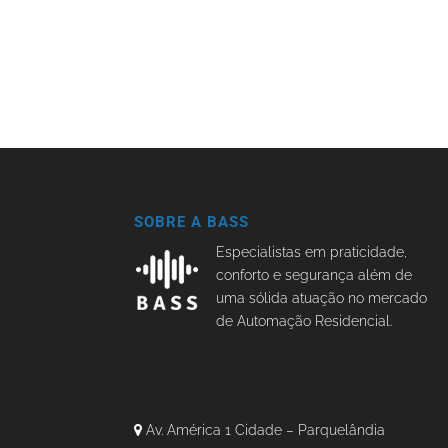
SOBRE A BASS
Especialistas em praticidade,
conforto e segurança além de
uma sólida atuação no mercado
de Automação Residencial.
Av. América 1 Cidade – Parquelândia