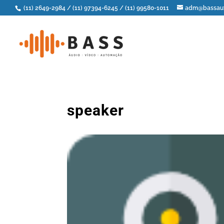
(11) 2649-2984
/
(11) 97394-6245
/
(11) 99580-1011
adm@bassaut
speaker