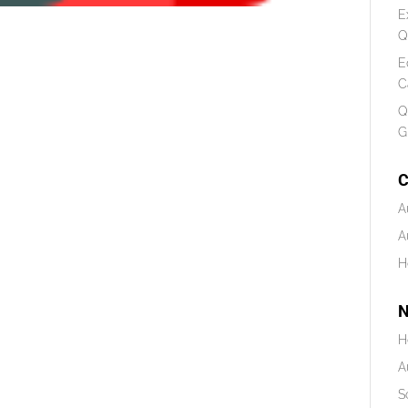
E
Q
E
C
Q
G
C
A
A
H
N
H
A
S