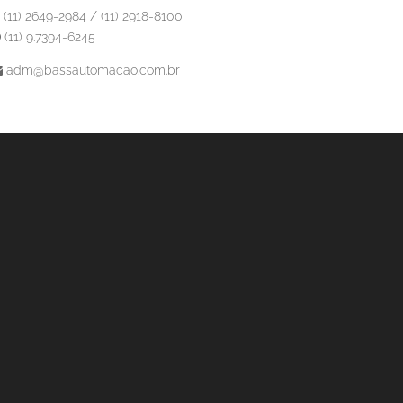
(11) 2649-2984 / (11) 2918-8100
(11) 9.7394-6245
adm@bassautomacao.com.br