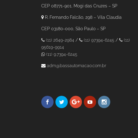
CEP 08771-901, Mogi das Cruzes – SP
R. Fernando Falcão, 298 – Vila Claudia
CEP 03180-000, São Paulo – SP
(11) 2649-2984
/
(11) 97394-6245
/
(11)
95619-9914
(11) 9.7394-6245
adm@bassautomacao.com.br