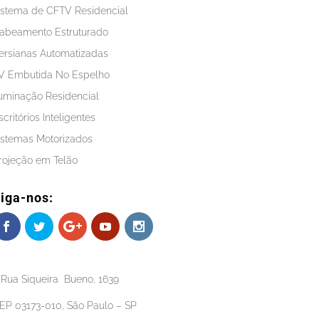
istema de CFTV Residencial
abeamento Estruturado
ersianas Automatizadas
V Embutida No Espelho
luminação Residencial
scritórios Inteligentes
istemas Motorizados
rojeção em Telão
iga-nos:
Rua Siqueira Bueno, 1639
EP 03173-010, São Paulo – SP