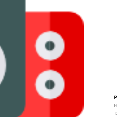
P
H
T