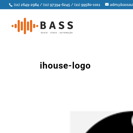
(11) 2649-2984
/
(11) 97394-6245
/
(11) 99580-1011
adm@bassaut
ihouse-logo