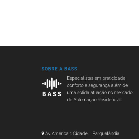
SOBRE A BASS
Especialistas em praticidade,
conforto e segurança além de
uma sólida atuação no mercado
de Automação Residencial.
Av. América 1 Cidade – Parquelândia