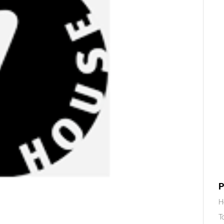
P
H
T