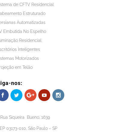
istema de CFTV Residencial
abeamento Estruturado
ersianas Automatizadas
V Embutida No Espelho
luminação Residencial
scritórios Inteligentes
istemas Motorizados
rojeção em Telão
iga-nos:
Rua Siqueira Bueno, 1639
EP 03173-010, São Paulo – SP