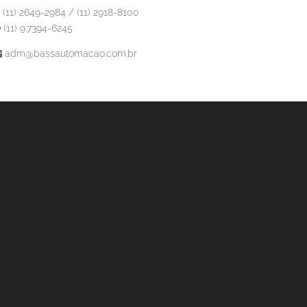
(11) 2649-2984 / (11) 2918-8100
(11) 9.7394-6245
adm@bassautomacao.com.br