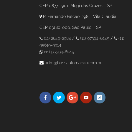
CEP 08771-901, Mogi das Cruzes – SP
R. Fernando Falcão, 298 – Vila Claudia
CEP 03180-000, São Paulo – SP
(11) 2649-2984
/
(11) 97394-6245
/
(11)
95619-9914
(11) 9.7394-6245
adm@bassautomacao.com.br