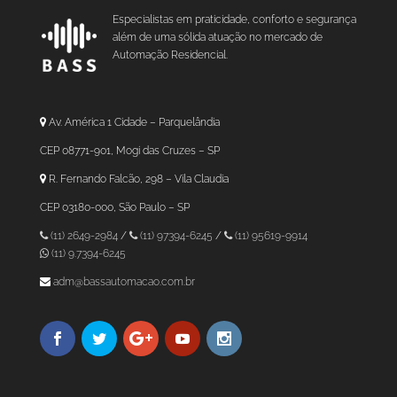
Especialistas em praticidade, conforto e segurança
além de uma sólida atuação no mercado de
Automação Residencial.
Av. América 1 Cidade – Parquelândia
CEP 08771-901, Mogi das Cruzes – SP
R. Fernando Falcão, 298 – Vila Claudia
CEP 03180-000, São Paulo – SP
(11) 2649-2984
/
(11) 97394-6245
/
(11) 95619-9914
(11) 9.7394-6245
adm@bassautomacao.com.br