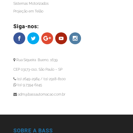
Sistemas Motorizados
Projeção em Telão
Siga-nos:
Rua Siqueira Bueno, 1639
CEP 03173-010, São Paulo – SP
(11) 2649-2984 / (11) 2918-8100
(11) 9.7394-6245
adm@bassautomacao.com.br
SOBRE A BASS