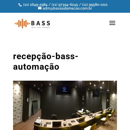
(11) 2649-2984
/
(11) 97394-6245
/
(11) 99580-1011
adm@bassautomacao.com.br
recepção-bass-
automação