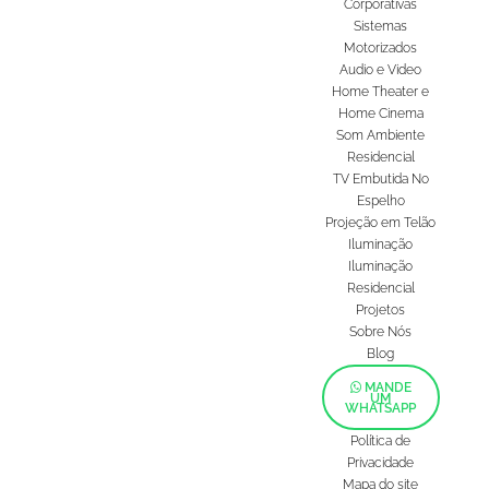
Corporativas
Sistemas
Motorizados
Audio e Video
Home Theater e
Home Cinema
Som Ambiente
Residencial
TV Embutida No
Espelho
Projeção em Telão
Iluminação
Iluminação
Residencial
Projetos
Sobre Nós
Blog
MANDE
UM
WHATSAPP
Política de
Privacidade
Mapa do site