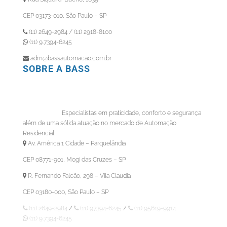
CEP 03173-010, São Paulo – SP
(11) 2649-2984 / (11) 2918-8100
(11) 9.7394-6245
adm@bassautomacao.com.br
SOBRE A BASS
Especialistas em praticidade, conforto e segurança
além de uma sólida atuação no mercado de Automação
Residencial.
Av. América 1 Cidade – Parquelândia
CEP 08771-901, Mogi das Cruzes – SP
R. Fernando Falcão, 298 – Vila Claudia
CEP 03180-000, São Paulo – SP
(11) 2649-2984
/
(11) 97394-6245
/
(11) 95619-9914
(11) 9.7394-6245