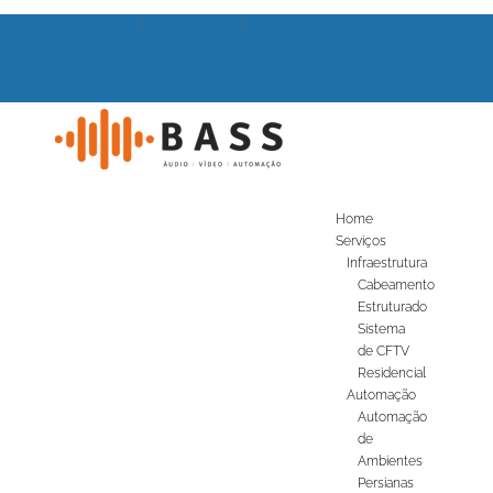
(11) 2649-2984
/
(11) 97394-6245
/
(11) 99580-1011
adm@bassautomacao.com.br
Política de Privacidade
Mapa do site
Home
Serviços
Infraestrutura
Cabeamento
Estruturado
Sistema
de CFTV
Residencial
Automação
Automação
de
Ambientes
Persianas