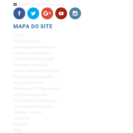
adm@bassautomacao.com.br
MAPA DO SITE
Home
Nossos Serviços
Automação de Ambientes
Iluminação Residencial
Cabeamento Estruturado
Soluções Corporativas
Home Theaters Profissionais
Persianas Automatizadas
Projeção em Telão
Sistema de CFTV Residencial
Sistemas Motorizados
Som Ambiente Residencial
TV Embutida No Espelho
Trabalhe Consoco
Sobre Nós
Projetos
Blog