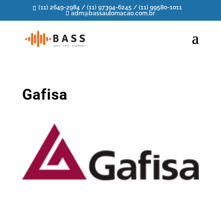
(11) 2649-2984
/
(11) 97394-6245
/
(11) 99580-1011
adm@bassautomacao.com.br
Gafisa