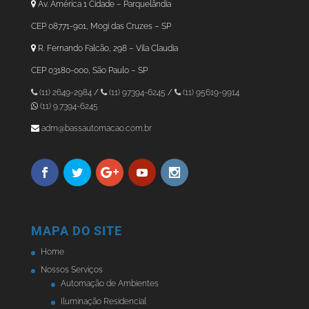
Av. América 1 Cidade – Parquelândia
CEP 08771-901, Mogi das Cruzes – SP
R. Fernando Falcão, 298 – Vila Claudia
CEP 03180-000, São Paulo – SP
(11) 2649-2984
/
(11) 97394-6245
/
(11) 95619-9914
(11) 9.7394-6245
adm@bassautomacao.com.br
MAPA DO SITE
Home
Nossos Serviços
Automação de Ambientes
Iluminação Residencial