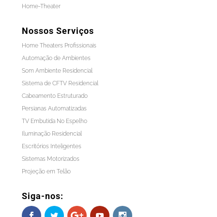
Home-Theater
Nossos Serviços
Home Theaters Profissionais
Automação de Ambientes
Som Ambiente Residencial
Sistema de CFTV Residencial
Cabeamento Estruturado
Persianas Automatizadas
TV Embutida No Espelho
Iluminação Residencial
Escritórios Inteligentes
Sistemas Motorizados
Projeção em Telão
Siga-nos: