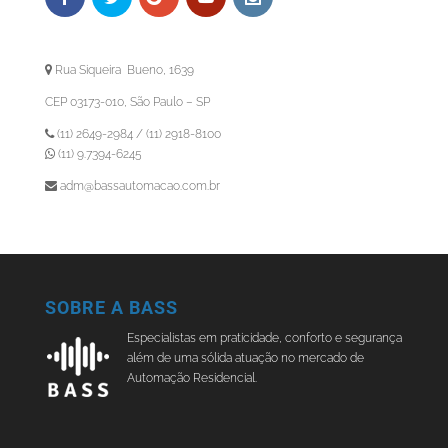
Rua Siqueira Bueno, 1639
CEP 03173-010, São Paulo – SP
(11) 2649-2984 / (11) 2918-8100
(11) 9.7394-6245
adm@bassautomacao.com.br
SOBRE A BASS
Especialistas em praticidade, conforto e segurança
além de uma sólida atuação no mercado de
Automação Residencial.