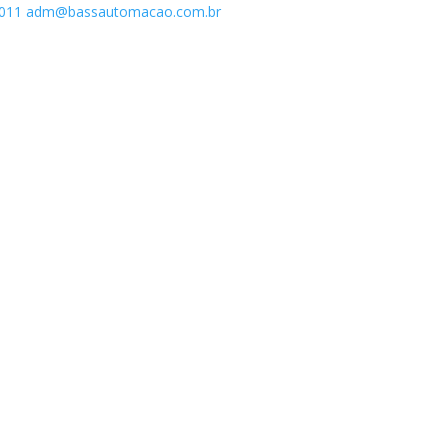
1011
adm@bassautomacao.com.br