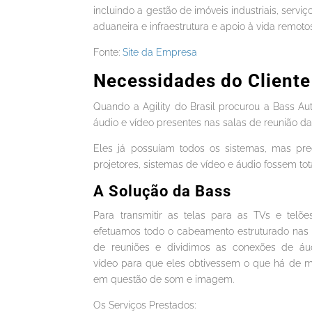
incluindo a gestão de imóveis industriais, servi
aduaneira e infraestrutura e apoio à vida remoto
Fonte:
Site da Empresa
Necessidades do Cliente
Quando a Agility do Brasil procurou a Bass Au
áudio e vídeo presentes nas salas de reunião d
Eles já possuíam todos os sistemas, mas p
projetores, sistemas de vídeo e áudio fossem to
A Solução da Bass
Para transmitir as telas para as TVs e telõe
efetuamos todo o cabeamento estruturado nas 
de reuniões e dividimos as conexões de áu
vídeo para que eles obtivessem o que há de m
em questão de som e imagem.
Os Serviços Prestados: