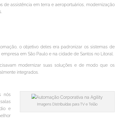
ços de assistência em terra e aeroportuários, modernização
s.
tomação, o objetivo deles era padronizar os sistemas de
a empresa em São Paulo e na cidade de Santos no Litoral.
recisavam modernizar suas soluções e de modo que os
talmente integrados.
s nós
salas
Imagens Distribuídas para TV e Telão
dio e
elhor