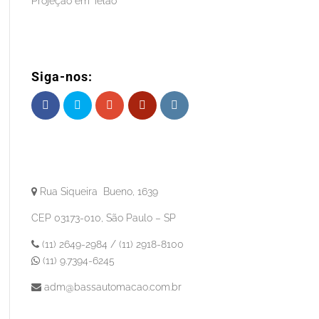
Projeção em Telão
Siga-nos:
Rua Siqueira Bueno, 1639
CEP 03173-010, São Paulo – SP
(11) 2649-2984 / (11) 2918-8100
(11) 9.7394-6245
adm@bassautomacao.com.br