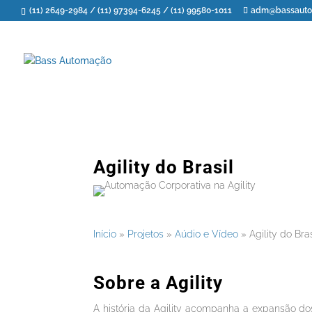
(11) 2649-2984
/
(11) 97394-6245
/
(11) 99580-1011
adm@bassauto
Agility do Brasil
Início
»
Projetos
»
Aúdio e Vídeo
»
Agility do Bras
Sobre a Agility
A história da Agility acompanha a expansão 