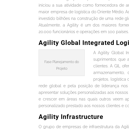
iniciou a sua atividade como fornecedora de 
maior empresa de logística do Oriente Médio. A
investido bilhões na construção de uma rede 
Atualmente, a Agility é um dos maiores forne
20.000 funcionários e operações em 100 países.
Agility Global Integrated Log
A Agility Global I
suprimentos que 
Fase Planejamento do
clientes. A GIL of
Projeto
armazenamento, di
projetos, logístic
rede global e pela posição de liderança nos
apresentar soluções personalizadas aos nossos c
e crescer em áreas nas quais outros veem a
personalizado prestado aos nossos clientes e 
Agility Infrastructure
O grupo de empresas de infraestrutura da Agil