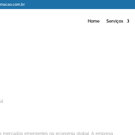
macao.com.br
Home
Serviços
il
dos mercados emergentes na economia global. A empresa