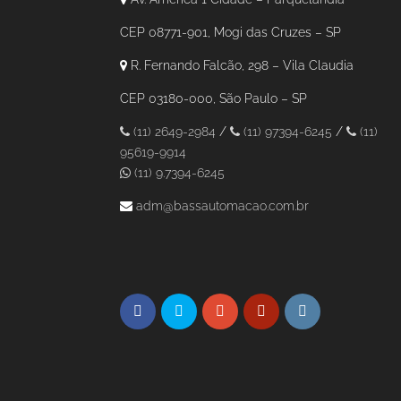
CEP 08771-901, Mogi das Cruzes – SP
R. Fernando Falcão, 298 – Vila Claudia
CEP 03180-000, São Paulo – SP
(11) 2649-2984
/
(11) 97394-6245
/
(11)
95619-9914
(11) 9.7394-6245
adm@bassautomacao.com.br