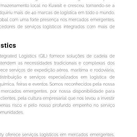
armazenamento local no Kuwait e cresceu, tornando-se a
dquiriu mais de 40 marcas de logística em todo o mundo,
global com uma forte presença nos mercados emergentes.
cedores de serviços logísticos integrados com mais de
istics
ntegrated Logistics (GIL) fornece soluções de cadeia de
atendem as necessidades tradicionais e complexas dos
erece serviços de expedição aérea, marítima e rodoviária,
stribuição e serviços especializados em logística de
a química, feiras e eventos. Somos reconhecidos pela nossa
 mercados emergentes, por nossa disponibilidade para
lientes, pela cultura empresarial que nos levou a investir
penas risco e pelo nosso profundo empenho no serviço
comunidades.
ity oferece serviços logísticos em mercados emergentes,