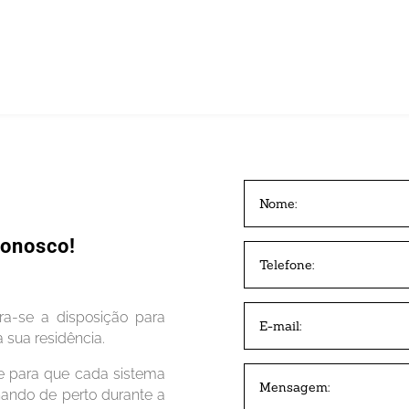
Conosco!
a-se a disposição para
 sua residência.
e para que cada sistema
ando de perto durante a