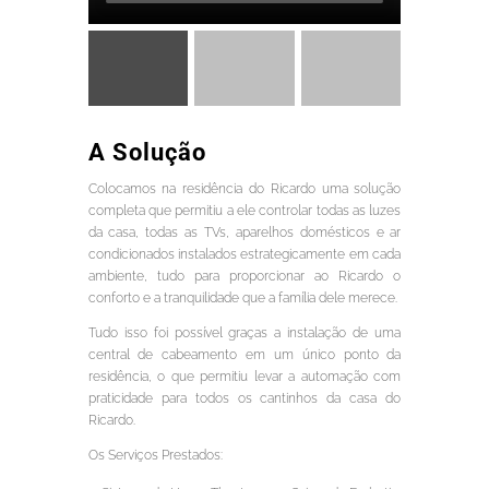
A Solução
Colocamos na residência do Ricardo uma solução
completa que permitiu a ele controlar todas as luzes
da casa, todas as TVs, aparelhos domésticos e ar
condicionados instalados estrategicamente em cada
ambiente, tudo para proporcionar ao Ricardo o
conforto e a tranquilidade que a família dele merece.
Tudo isso foi possível graças a instalação de uma
central de cabeamento em um único ponto da
residência, o que permitiu levar a automação com
praticidade para todos os cantinhos da casa do
Ricardo.
Os Serviços Prestados: