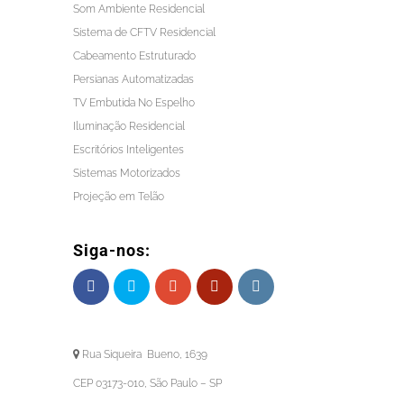
Som Ambiente Residencial
Sistema de CFTV Residencial
Cabeamento Estruturado
Persianas Automatizadas
TV Embutida No Espelho
Iluminação Residencial
Escritórios Inteligentes
Sistemas Motorizados
Projeção em Telão
Siga-nos:
Rua Siqueira Bueno, 1639
CEP 03173-010, São Paulo – SP