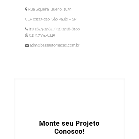
Rua Siqueira Bueno, 1639
CEP 03173-010, São Paulo – SP
(11) 2649-2984 / (11) 2918-8100
(11) 9.7394-6245
adm@bassautomacao.com.br
Monte seu Projeto
Conosco!