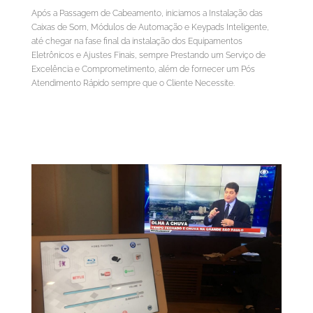
Após a Passagem de Cabeamento, iniciamos a Instalação das
Caixas de Som, Módulos de Automação e Keypads Inteligente,
até chegar na fase final da instalação dos Equipamentos
Eletrônicos e Ajustes Finais, sempre Prestando um Serviço de
Excelência e Comprometimento, além de fornecer um Pós
Atendimento Rápido sempre que o Cliente Necessite.