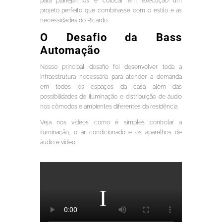
para planejarmos e colocar em execução um
projeto perfeito que combinasse com o estilo e as
necessidades do Ricardo.
O Desafio da Bass
Automação
Nosso principal desafio foi desenvolver toda a
infraestrutura necessária para atender a demanda
em todos os espaços da casa além das
possibilidades de iluminação e distribuição de áudio
nos cômodos e ambientes diferentes da residência.
Veja nos vídeos como é simples controlar a
iluminação, o ar condicionado e os aparelhos de
áudio e vídeo: