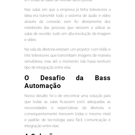
em todas as salas de reunião da empresa.
Nas salas em que a empresa já tinha televisores a
ideia era transmitir todo o sistema de áudio e vídeo
através da conexão sem fio diretamente dos
notebooks das pessoas que viessem a utilizar as
salas de reunião, tudo em alta resolução de imagem
e vídeo.
Na sala da diretoria existiam um projetor com telão e
três televisores que transmitiam imagens de maneira
simultânea, mas até o momento não havia nenhum
tipo de integração entre elas.
O Desafio da Bass
Automação
Nosso desafio foi o de encontrar uma solução para
que todas as salas ficassem 100% adequadas as
necessidades e expectativas da diretoria, e
consequentemente tivessem todas o mesmo nível
e padrão de tecnologia para fácil comunicação e
integração entre elas.