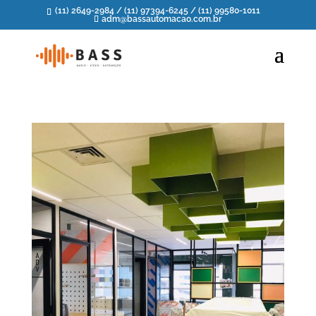
(11) 2649-2984
/
(11) 97394-6245
/
(11) 99580-1011
adm@bassautomacao.com.br