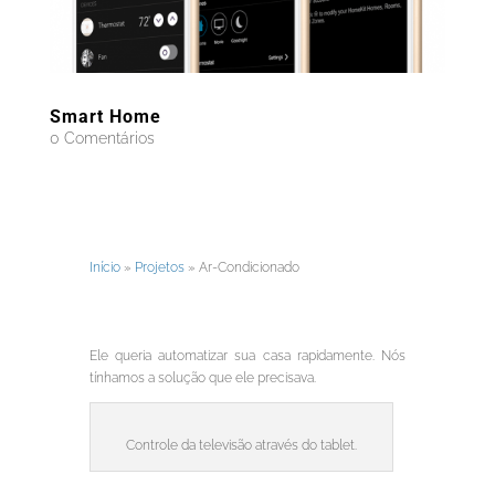
Smart Home
0 Comentários
Início
»
Projetos
»
Ar-Condicionado
Ele queria automatizar sua casa rapidamente. Nós
tínhamos a solução que ele precisava.
Controle da televisão através do tablet.