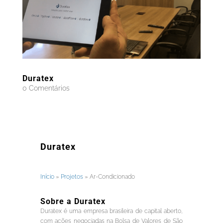
Duratex
0 Comentários
Duratex
Início
»
Projetos
»
Ar-Condicionado
Sobre a Duratex
Duratex é uma empresa brasileira de capital aberto,
com ações negociadas na Bolsa de Valores de São