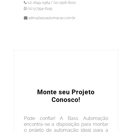
(11) 2649-2984 / (11) 2918-8100
(11) 9.7394-6245
adm@bassautomacao.com.br
Monte seu Projeto
Conosco!
Pode confiar! A Bass Automação
encontra-se a disposição para montar
o projeto de automação ideal para a