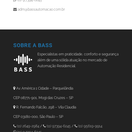
(11) 9.7394-6245
adm@bassautomacao.com.br
SOBRE A BASS
Especialistas em praticidade, conforto e segurança
além de uma sólida atuação no mercado de
Automação Residencial.
Av. América 1 Cidade – Parquelândia
CEP 08771-901, Mogi das Cruzes – SP
R. Fernando Falcão, 298 – Vila Claudia
CEP 03180-000, São Paulo – SP
(11) 2649-2984
/
(11) 97394-6245
/
(11) 95619-9914