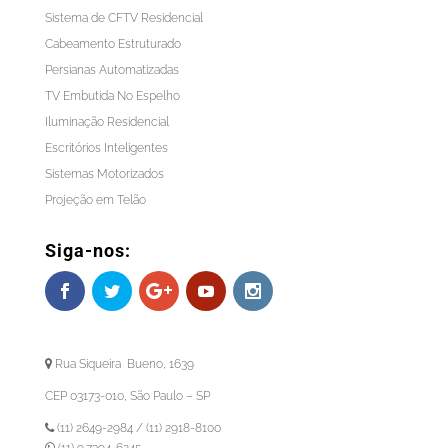
Sistema de CFTV Residencial
Cabeamento Estruturado
Persianas Automatizadas
TV Embutida No Espelho
Iluminação Residencial
Escritórios Inteligentes
Sistemas Motorizados
Projeção em Telão
Siga-nos:
Rua Siqueira Bueno, 1639
CEP 03173-010, São Paulo – SP
(11) 2649-2984 / (11) 2918-8100