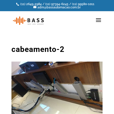
(11) 2649-2984
/
(11) 97394-6245
/
(11) 99580-1011
adm@bassautomacao.com.br
cabeamento-2