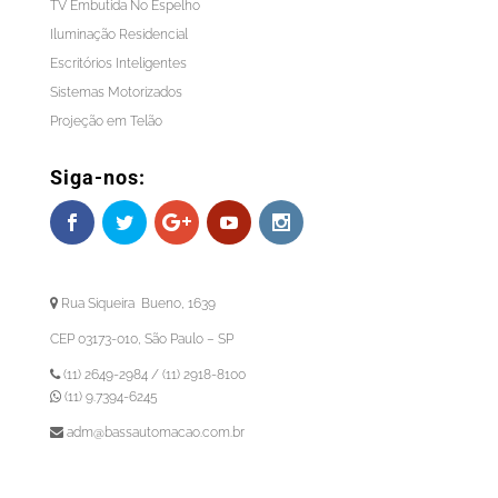
TV Embutida No Espelho
Iluminação Residencial
Escritórios Inteligentes
Sistemas Motorizados
Projeção em Telão
Siga-nos:
Rua Siqueira Bueno, 1639
CEP 03173-010, São Paulo – SP
(11) 2649-2984 / (11) 2918-8100
(11) 9.7394-6245
adm@bassautomacao.com.br