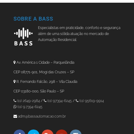
SOBRE A BASS
Especialistas em praticidade, conforto e segurança
além de uma sólida atuação no mercado de
Automação Residencial.
Av. América 1 Cidade – Parquelândia
CEP 08771-901, Mogi das Cruzes – SP
R. Fernando Falcão, 298 – Vila Claudia
CEP 03180-000, São Paulo – SP
(11) 2649-2984
/
(11) 97394-6245
/
(11) 95619-9914
(11) 9.7394-6245
adm@bassautomacao.com.br