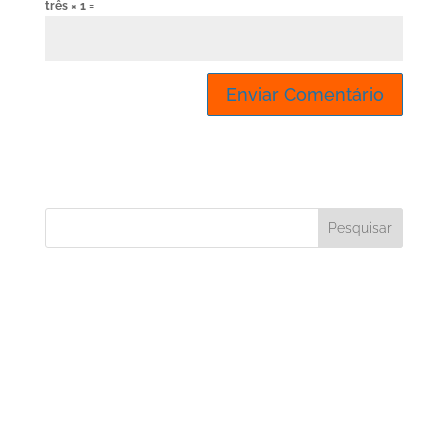
três × 1 =