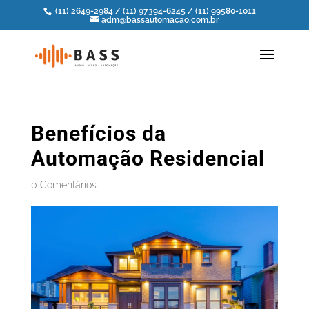
(11) 2649-2984
/
(11) 97394-6245
/
(11) 99580-1011
adm@bassautomacao.com.br
Benefícios da
Automação Residencial
0 Comentários