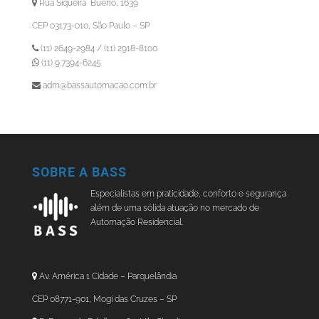
Rua Siqueira Bueno, 1639
CEP 03173-010, São Paulo – SP
(11) 2649-2984 / (11) 2918-8100
(11) 9.7394-6245
adm@bassautomacao.com.br
SOBRE A BASS
Especialistas em praticidade, conforto e segurança
além de uma sólida atuação no mercado de
Automação Residencial.
Av. América 1 Cidade – Parquelândia
CEP 08771-901, Mogi das Cruzes – SP