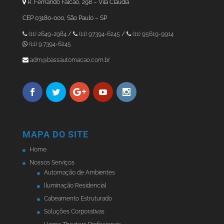
R. Fernando Falcão, 298 – Vila Claudia
CEP 03180-000, São Paulo – SP
(11) 2649-2984
/
(11) 97394-6245
/
(11) 95619-9914
(11) 9.7394-6245
adm@bassautomacao.com.br
MAPA DO SITE
Home
Nossos Serviços
Automação de Ambientes
Iluminação Residencial
Cabeamento Estruturado
Soluções Corporativas