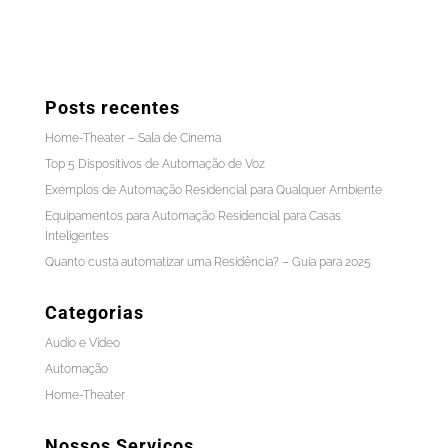
Posts recentes
Home-Theater – Sala de Cinema
Top 5 Dispositivos de Automação de Voz
Exemplos de Automação Residencial para Qualquer Ambiente
Equipamentos para Automação Residencial para Casas
Inteligentes
Quanto custa automatizar uma Residência? – Guia para 2025
Categorias
Audio e Vídeo
Automação
Home-Theater
Nossos Serviços