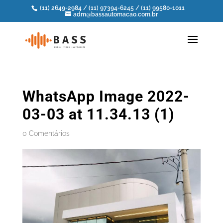
(11) 2649-2984
/
(11) 97394-6245
/
(11) 99580-1011
adm@bassautomacao.com.br
WhatsApp Image 2022-
03-03 at 11.34.13 (1)
0 Comentários