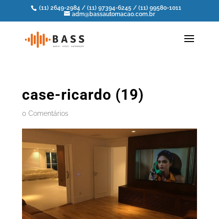
(11) 2649-2984
/
(11) 97394-6245
/
(11) 99580-1011
adm@bassautomacao.com.br
case-ricardo (19)
0 Comentários