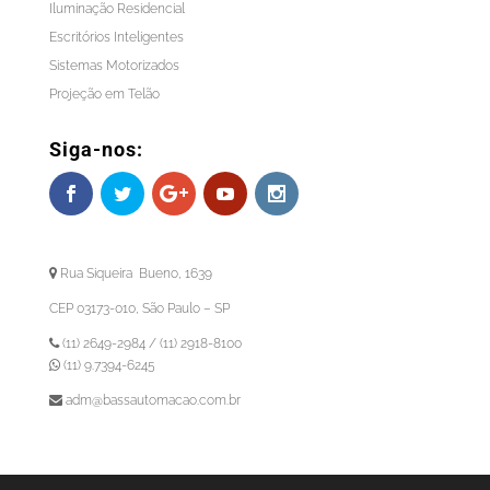
Iluminação Residencial
Escritórios Inteligentes
Sistemas Motorizados
Projeção em Telão
Siga-nos:
Rua Siqueira Bueno, 1639
CEP 03173-010, São Paulo – SP
(11) 2649-2984 / (11) 2918-8100
(11) 9.7394-6245
adm@bassautomacao.com.br