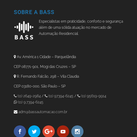
SOBRE A BASS
Especialistas em praticidade, conforto e segurança
além de uma sólida atuação no mercado de
Automação Residencial.
Av. América 1 Cidade – Parquelândia
CEP 08771-901, Mogi das Cruzes – SP
R. Fernando Falcão, 298 – Vila Claudia
CEP 03180-000, São Paulo – SP
(11) 2649-2984
/
(11) 97394-6245
/
(11) 95619-9914
(11) 9.7394-6245
adm@bassautomacao.com.br