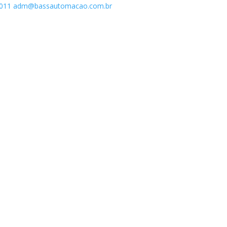
1011
adm@bassautomacao.com.br